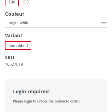
100
150
(Cette option n'est pas disponible pour le moment.)
Sélectionnez
Couleur
Sélectionnez
Variant
fine ribbed
SKU:
10627019
Login required
Please login to unlock the option to order.