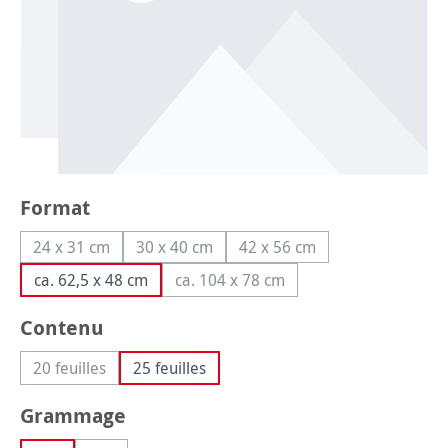
Sélectionnez
Format
24 x 31 cm
30 x 40 cm
42 x 56 cm
(Cette option n'est pas disponible pour le moment.)
(Cette option n'est pas disponible pour le
(Cette option n'est pas di
ca. 62,5 x 48 cm
ca. 104 x 78 cm
(Cette option n'est pas disponible
Sélectionnez
Contenu
20 feuilles
25 feuilles
(Cette option n'est pas disponible pour le moment.)
Sélectionnez
Grammage