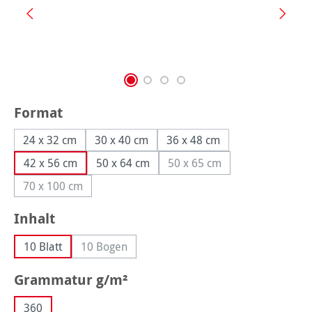
auswählen
Format
24 x 32 cm
30 x 40 cm
36 x 48 cm
42 x 56 cm
50 x 64 cm
50 x 65 cm
(Diese Option ist zurzeit n
70 x 100 cm
(Diese Option ist zurzeit nicht verfügbar.)
auswählen
Inhalt
10 Blatt
10 Bogen
(Diese Option ist zurzeit nicht verfügbar.)
auswählen
Grammatur g/m²
360