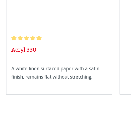
Durchschnittliche Bewertung von 5 von 5 Sternen
Acryl 330
A white linen surfaced paper with a satin
finish, remains flat without stretching.