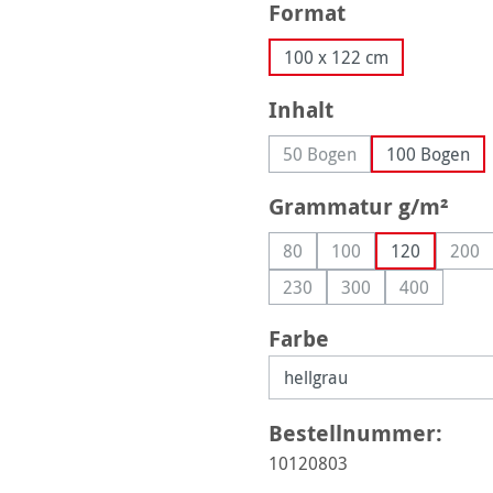
auswählen
Format
100 x 122 cm
auswählen
Inhalt
50 Bogen
100 Bogen
(Diese Option ist zurzeit 
aus
Grammatur g/m²
80
100
120
200
(Diese Option ist zurzeit nich
(Diese Option ist zurz
(Die
230
300
400
(Diese Option ist zurzeit nic
(Diese Option ist zu
(Diese Opti
auswählen
Farbe
Bestellnummer:
10120803