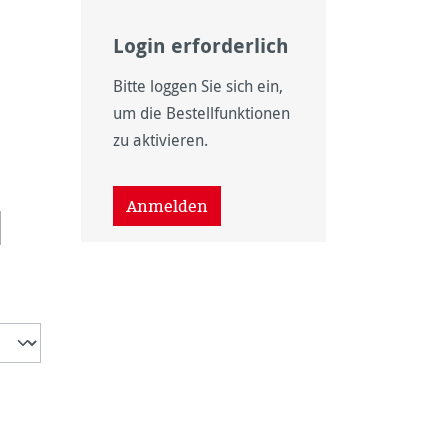
Login erforderlich
Bitte loggen Sie sich ein,
um die Bestellfunktionen
zu aktivieren.
nicht verfügbar.)
wählen
Anmelden
t verfügbar.)
eit nicht verfügbar.)
se Option ist zurzeit nicht verfügbar.)
ht verfügbar.)
rzeit nicht verfügbar.)
on ist zurzeit nicht verfügbar.)