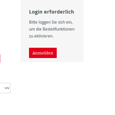
Login erforderlich
Bitte loggen Sie sich ein,
um die Bestellfunktionen
zu aktivieren.
tion ist zurzeit nicht verfügbar.)
wählen
Anmelden
t verfügbar.)
eit nicht verfügbar.)
 ist zurzeit nicht verfügbar.)
ht verfügbar.)