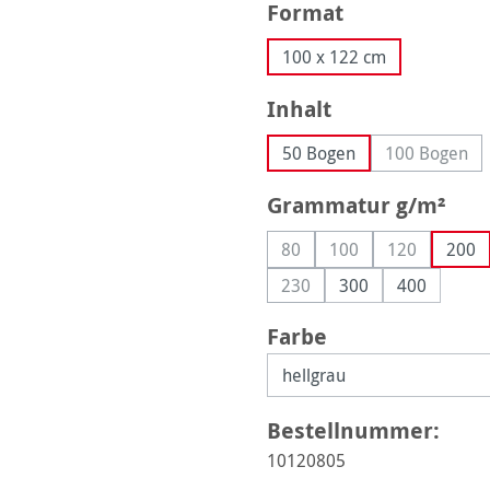
auswählen
Format
100 x 122 cm
auswählen
Inhalt
50 Bogen
100 Bogen
(Diese Op
aus
Grammatur g/m²
80
100
120
200
(Diese Option ist zurzeit nich
(Diese Option ist zurz
(Diese Option
230
300
400
(Diese Option ist zurzeit nic
auswählen
Farbe
Bestellnummer:
10120805