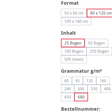
auswählen
Format
50 x 66 cm
80 x 120 cm
(Diese Option ist zurzeit
100 x 140 cm
(Diese Option ist zurze
auswählen
Inhalt
25 Bogen
50 Bogen
(Diese Opt
100 Bogen
250 Bogen
(Diese Option ist zurzeit
(Diese O
500 sheets
(Diese Option ist zurzeit
aus
Grammatur g/m²
80
95
135
180
(Diese Option ist zurzeit nich
(Diese Option ist zurz
(Diese Option 
(Diese
240
300
330
400
(Diese Option ist zurzeit nic
(Diese Option ist zu
(Diese Opti
(Di
450
680
(Diese Option ist zurzeit nic
Bestellnummer: