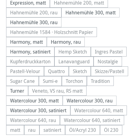
Expression, matt
Hahnemühle 200, matt
(Diese Option ist zurzeit nicht
Hahnemühle 200, rau
Hahnemühle 300, matt
(Diese Option ist zurzeit nicht verfügbar.)
Hahnemühle 300, rau
Hahnemühle 1584 · Holzschnitt Papier
(Diese Option ist zurzeit nicht verfügbar.)
Harmony, matt
Harmony, rau
Harmony, satiniert
Hemp Sketch
Ingres Pastel
(Diese Option ist zurzeit nicht ve
(Diese Option i
Kupferdruckkarton
Lanavanguard
Nostalgie
(Diese Option ist zurzeit nicht verfügbar.)
(Diese Option ist zurzeit nicht ve
(Diese Option i
Pastell-Velour
Quattro
Sketch
Skizze/Pastell
(Diese Option ist zurzeit nicht verfügbar.)
(Diese Option ist zurzeit nicht verfügbar.)
(Diese Option ist zurzeit nich
(Diese Option i
Sugar Cane
Sumi-e
Torchon
Tradition
(Diese Option ist zurzeit nicht verfügbar.)
(Diese Option ist zurzeit nicht verfügbar.)
(Diese Option ist zurzeit nicht v
(Diese Option ist z
Turner
Veneto, VS rau, RS matt
(Diese Option ist zurzeit nicht verfügbar.)
Watercolour 300, matt
Watercolour 300, rau
Watercolour 300, satiniert
Watercolour 640, matt
(Diese Option ist zu
Watercolour 640, rau
Watercolour 640, satiniert
(Diese Option ist zurzeit nicht verfügbar.)
(Diese Option ist zurzei
matt
rau
satiniert
Öl/Acryl 230
Öl 230
(Diese Option ist zurzeit nicht verfügbar.)
(Diese Option ist zurzeit nicht verfügbar.)
(Diese Option ist zurzeit nicht verfügbar.)
(Diese Option ist zurzeit nic
(Diese Option 