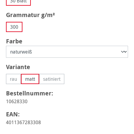
30 Blatt
auswählen
Grammatur g/m²
300
auswählen
Farbe
auswählen
Variante
rau
matt
satiniert
(Diese Option ist zurzeit nicht verfügbar.)
(Diese Option ist zurzeit nicht verfügbar.)
Bestellnummer:
10628330
EAN:
4011367283308