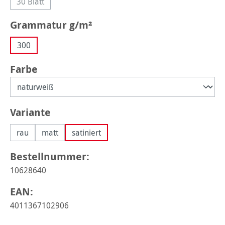
30 Blatt
(Diese Option ist zurzeit nicht verfügbar.)
auswählen
Grammatur g/m²
300
auswählen
Farbe
auswählen
Variante
rau
matt
satiniert
Bestellnummer:
10628640
EAN:
4011367102906