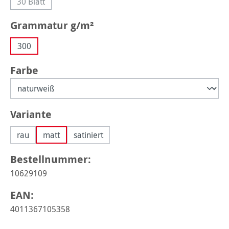
30 Blatt
(Diese Option ist zurzeit nicht verfügbar.)
auswählen
Grammatur g/m²
300
auswählen
Farbe
auswählen
Variante
rau
matt
satiniert
Bestellnummer:
10629109
EAN:
4011367105358