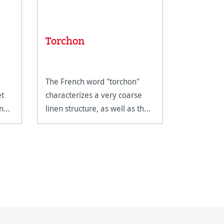
Torchon
Allegre
The French word "torchon"
A watercol
et
characterizes a very coarse
slightly ro
and
linen structure, as well as the
painting t
surface of this paper.