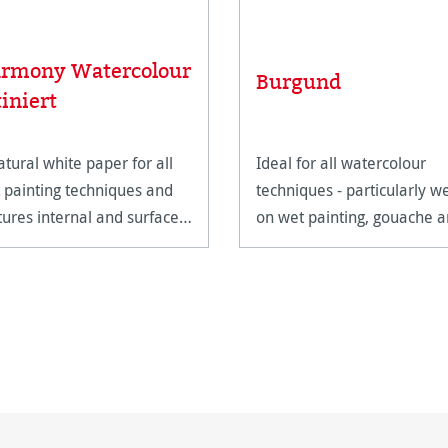
rmony Watercolour
Burgund
tiniert
atural white paper for all
Ideal for all watercolour
 painting techniques and
techniques - particularly w
tures internal and surface
on wet painting, gouache 
ng.
tempera.