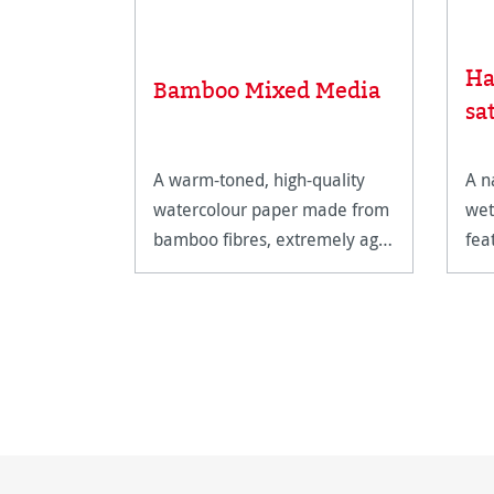
Ha
Bamboo Mixed Media
sa
A warm-toned, high-quality
A n
watercolour paper made from
wet
bamboo fibres, extremely age
fea
resistant and acid free.
sizi