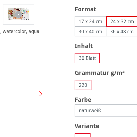
auswählen
Format
17 x 24 cm
24 x 32 cm
30 x 40 cm
36 x 48 cm
auswählen
Inhalt
30 Blatt
aus
Grammatur g/m²
220
auswählen
Farbe
auswählen
Variante