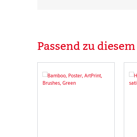
Passend zu diesem
Produktgalerie überspringen