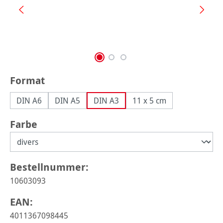
auswählen
Format
DIN A6
DIN A5
DIN A3
11 x 5 cm
auswählen
Farbe
Bestellnummer:
10603093
EAN:
4011367098445