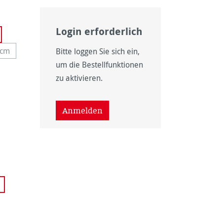
Login erforderlich
 cm
Bitte loggen Sie sich ein,
t nicht verfügbar.)
e Option ist zurzeit nicht verfügbar.)
um die Bestellfunktionen
it nicht verfügbar.)
zu aktivieren.
it nicht verfügbar.)
Anmelden
icht verfügbar.)
 ist zurzeit nicht verfügbar.)
wählen
ht verfügbar.)
rzeit nicht verfügbar.)