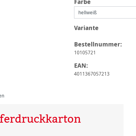
auswählen
Farbe
auswählen
Variante
Bestellnummer:
10105721
EAN:
4011367057213
en
ferdruckkarton