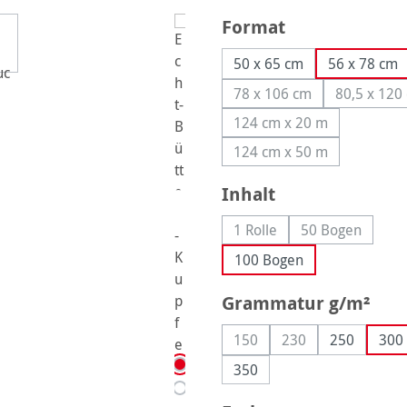
auswählen
Format
50 x 65 cm
56 x 78 cm
78 x 106 cm
80,5 x 120
(Diese Option ist zurzei
(Dies
124 cm x 20 m
(Diese Option ist zurze
124 cm x 50 m
(Diese Option ist zurze
auswählen
Inhalt
1 Rolle
50 Bogen
(Diese Option ist zurzeit n
(Diese Option
100 Bogen
aus
Grammatur g/m²
150
230
250
300
(Diese Option ist zurzeit nic
(Diese Option ist zu
350