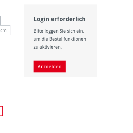
Login erforderlich
 nicht verfügbar.)
ption ist zurzeit nicht verfügbar.)
 cm
Bitte loggen Sie sich ein,
se Option ist zurzeit nicht verfügbar.)
um die Bestellfunktionen
it nicht verfügbar.)
zu aktivieren.
it nicht verfügbar.)
Anmelden
icht verfügbar.)
 nicht verfügbar.)
wählen
ht verfügbar.)
rzeit nicht verfügbar.)
on ist zurzeit nicht verfügbar.)
ht verfügbar.)