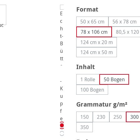
auswählen
Format
50 x 65 cm
56 x 78 cm
(Diese Option ist zurzeit
(Diese O
78 x 106 cm
80,5 x 120
(Die
124 cm x 20 m
(Diese Option ist zurze
124 cm x 50 m
(Diese Option ist zurze
auswählen
Inhalt
1 Rolle
50 Bogen
(Diese Option ist zurzeit n
100 Bogen
(Diese Option ist zurzeit
aus
Grammatur g/m²
150
230
250
300
(Diese Option ist zurzeit nic
(Diese Option ist zu
(Diese Opti
350
(Diese Option ist zurzeit nic