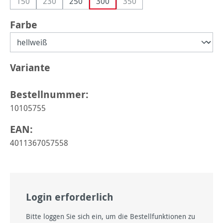
150
230
250
300
350
(Diese Option ist zurzeit nicht verfügbar.)
(Diese Option ist zurzeit nicht verfügbar.)
(Diese Option ist zurzeit nicht
auswählen
Farbe
auswählen
Variante
Bestellnummer:
10105755
EAN:
4011367057558
Login erforderlich
Bitte loggen Sie sich ein, um die Bestellfunktionen zu