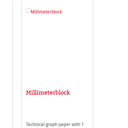
Millimeterblock
Artist 
Bleistif
Technical graph paper with 1
Artist Sket