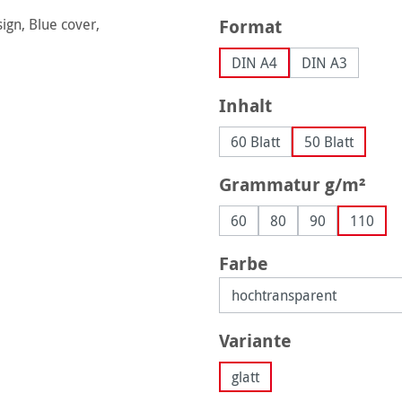
auswählen
Format
DIN A4
DIN A3
auswählen
Inhalt
60 Blatt
50 Blatt
aus
Grammatur g/m²
60
80
90
110
auswählen
Farbe
auswählen
Variante
glatt