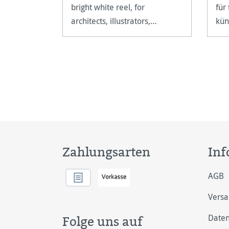
bright white reel, for
für
architects, illustrators,
kün
painters, graphic designers
sow
and artists.
Zahlungsarten
Inf
AGB
Vers
Daten
Folge uns auf