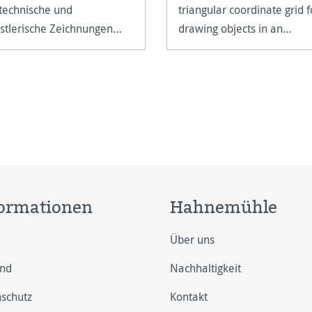
 technische und
triangular coordinate grid f
stlerische Zeichnungen
drawing objects in an
ie Schulbedarf.
isometric perspective.
ormationen
Hahnemühle
Über uns
and
Nachhaltigkeit
schutz
Kontakt