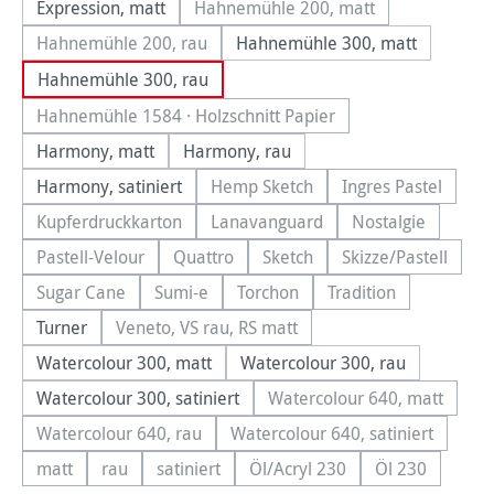
Expression, matt
Hahnemühle 200, matt
(Diese Option ist zurzeit nicht
Hahnemühle 200, rau
Hahnemühle 300, matt
(Diese Option ist zurzeit nicht verfügbar.)
Hahnemühle 300, rau
Hahnemühle 1584 · Holzschnitt Papier
(Diese Option ist zurzeit nicht verfügbar.)
Harmony, matt
Harmony, rau
Harmony, satiniert
Hemp Sketch
Ingres Pastel
(Diese Option ist zurzeit nicht ve
(Diese Option i
Kupferdruckkarton
Lanavanguard
Nostalgie
(Diese Option ist zurzeit nicht verfügbar.)
(Diese Option ist zurzeit nicht ve
(Diese Option i
Pastell-Velour
Quattro
Sketch
Skizze/Pastell
(Diese Option ist zurzeit nicht verfügbar.)
(Diese Option ist zurzeit nicht verfügbar.)
(Diese Option ist zurzeit nich
(Diese Option i
Sugar Cane
Sumi-e
Torchon
Tradition
(Diese Option ist zurzeit nicht verfügbar.)
(Diese Option ist zurzeit nicht verfügbar.)
(Diese Option ist zurzeit nicht v
(Diese Option ist z
Turner
Veneto, VS rau, RS matt
(Diese Option ist zurzeit nicht verfügbar.)
Watercolour 300, matt
Watercolour 300, rau
Watercolour 300, satiniert
Watercolour 640, matt
(Diese Option ist zu
Watercolour 640, rau
Watercolour 640, satiniert
(Diese Option ist zurzeit nicht verfügbar.)
(Diese Option ist zurzei
matt
rau
satiniert
Öl/Acryl 230
Öl 230
(Diese Option ist zurzeit nicht verfügbar.)
(Diese Option ist zurzeit nicht verfügbar.)
(Diese Option ist zurzeit nicht verfügbar.)
(Diese Option ist zurzeit nic
(Diese Option 