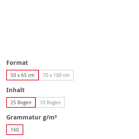
auswählen
Format
50 x 65 cm
70 x 100 cm
(Diese Option ist zurzeit nicht verfügbar.)
auswählen
Inhalt
25 Bogen
10 Bogen
(Diese Option ist zurzeit nicht verfügbar.)
auswählen
Grammatur g/m²
160