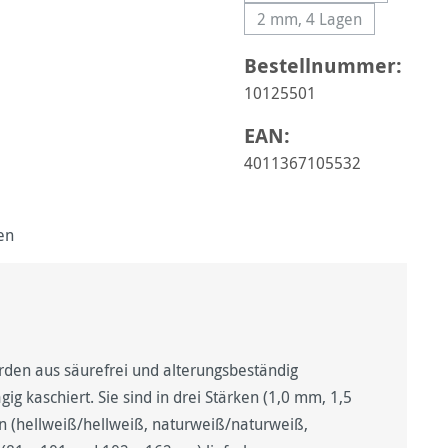
2 mm, 4 Lagen
(Diese Option ist zurz
Bestellnummer:
10125501
EAN:
4011367105532
en
en aus säurefrei und alterungsbeständig
g kaschiert. Sie sind in drei Stärken (1,0 mm, 1,5
 (hellweiß/hellweiß, naturweiß/naturweiß,