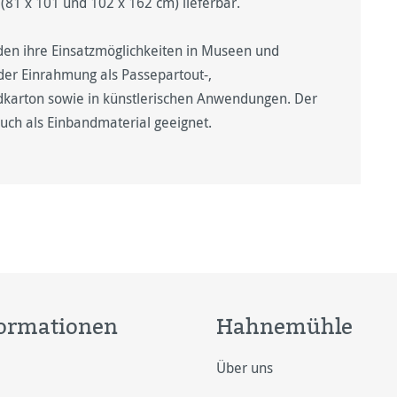
81 x 101 und 102 x 162 cm) lieferbar.
n ihre Einsatzmöglichkeiten in Museen und
 der Einrahmung als Passepartout-,
dkarton sowie in künstlerischen Anwendungen. Der
 auch als Einbandmaterial geeignet.
ormationen
Hahnemühle
Über uns