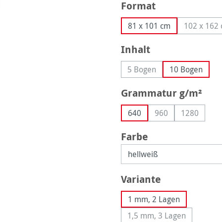
auswählen
Format
81 x 101 cm
102 x 162
(Dies
auswählen
Inhalt
5 Bogen
10 Bogen
(Diese Option ist zurzeit 
aus
Grammatur g/m²
640
960
1280
(Diese Option ist zu
(Diese Opt
auswählen
Farbe
auswählen
Variante
1 mm, 2 Lagen
1,5 mm, 3 Lagen
(Diese Option ist zur