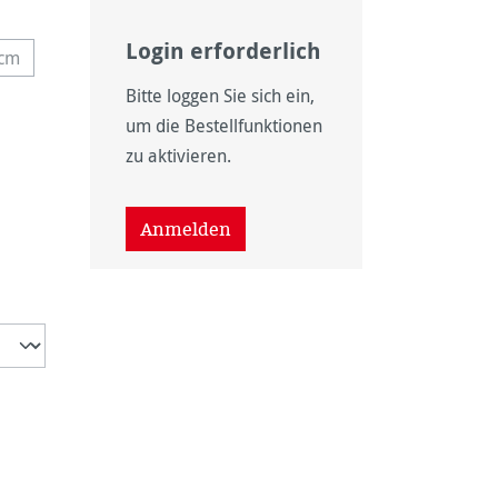
Login erforderlich
 cm
e Option ist zurzeit nicht verfügbar.)
Bitte loggen Sie sich ein,
um die Bestellfunktionen
zu aktivieren.
nicht verfügbar.)
wählen
Anmelden
rzeit nicht verfügbar.)
ion ist zurzeit nicht verfügbar.)
zeit nicht verfügbar.)