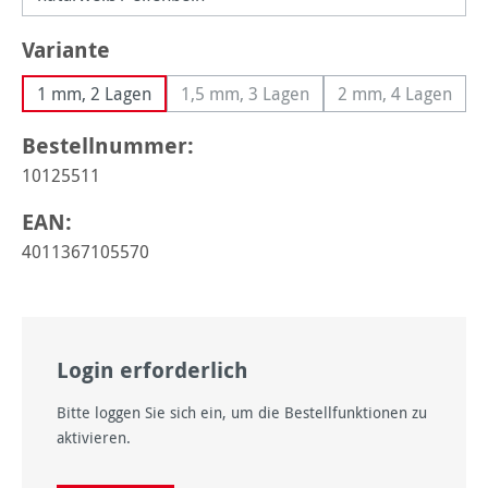
auswählen
Variante
1 mm, 2 Lagen
1,5 mm, 3 Lagen
2 mm, 4 Lagen
(Diese Option ist zurzeit nicht verf
(Diese Option 
Bestellnummer:
10125511
EAN:
4011367105570
Login erforderlich
Bitte loggen Sie sich ein, um die Bestellfunktionen zu
aktivieren.