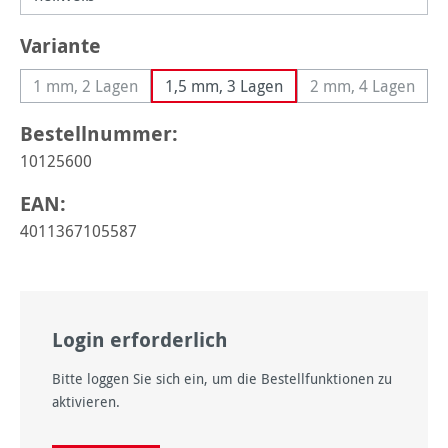
auswählen
Variante
1 mm, 2 Lagen
1,5 mm, 3 Lagen
2 mm, 4 Lagen
(Diese Option ist zurzeit nicht verfügbar.)
(Diese Option 
Bestellnummer:
10125600
EAN:
4011367105587
Login erforderlich
Bitte loggen Sie sich ein, um die Bestellfunktionen zu
aktivieren.