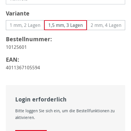
auswählen
Variante
1 mm, 2 Lagen
1,5 mm, 3 Lagen
2 mm, 4 Lagen
(Diese Option ist zurzeit nicht verfügbar.)
(Diese Option 
Bestellnummer:
10125601
EAN:
4011367105594
Login erforderlich
Bitte loggen Sie sich ein, um die Bestellfunktionen zu
aktivieren.