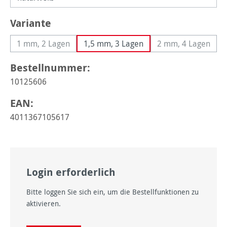
auswählen
Variante
1 mm, 2 Lagen
1,5 mm, 3 Lagen
2 mm, 4 Lagen
(Diese Option ist zurzeit nicht verfügbar.)
(Diese Option 
Bestellnummer:
10125606
EAN:
4011367105617
Login erforderlich
Bitte loggen Sie sich ein, um die Bestellfunktionen zu
aktivieren.