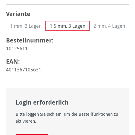
auswählen
Variante
1 mm, 2 Lagen
1,5 mm, 3 Lagen
2 mm, 4 Lagen
(Diese Option ist zurzeit nicht verfügbar.)
(Diese Option 
Bestellnummer:
10125611
EAN:
4011367105631
Login erforderlich
Bitte loggen Sie sich ein, um die Bestellfunktionen zu
aktivieren.