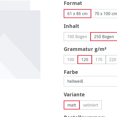
auswählen
Format
61 x 86 cm
70 x 100 cm
auswählen
Inhalt
100 Bogen
250 Bogen
(Diese Option ist zurzeit
aus
Grammatur g/m²
100
120
170
220
(Diese Option ist zurzeit nic
(Diese Opti
(D
auswählen
Farbe
auswählen
Variante
matt
satiniert
(Diese Option is