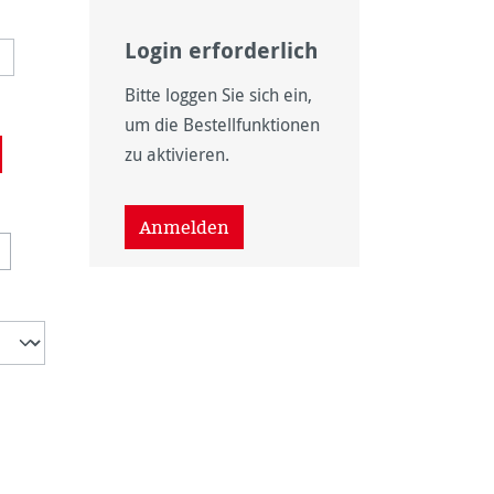
Login erforderlich
Bitte loggen Sie sich ein,
um die Bestellfunktionen
zu aktivieren.
 nicht verfügbar.)
wählen
Anmelden
ht verfügbar.)
on ist zurzeit nicht verfügbar.)
iese Option ist zurzeit nicht verfügbar.)
t zurzeit nicht verfügbar.)