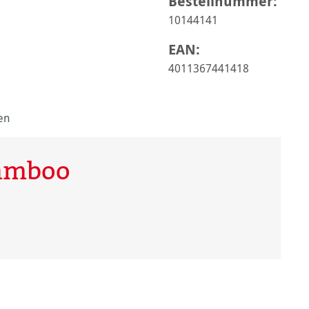
Bestellnummer:
10144141
EAN:
4011367441418
en
Bamboo