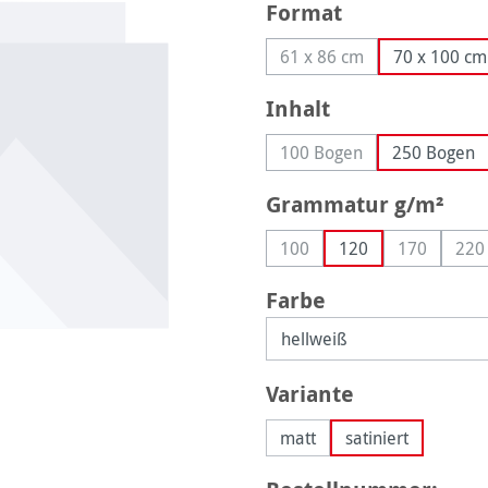
auswählen
Format
61 x 86 cm
70 x 100 cm
(Diese Option ist zurzeit
auswählen
Inhalt
100 Bogen
250 Bogen
(Diese Option ist zurzeit
aus
Grammatur g/m²
100
120
170
220
(Diese Option ist zurzeit nic
(Diese Opti
(D
auswählen
Farbe
auswählen
Variante
matt
satiniert