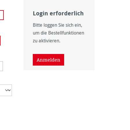
Login erforderlich
 nicht verfügbar.)
Bitte loggen Sie sich ein,
um die Bestellfunktionen
zu aktivieren.
 nicht verfügbar.)
wählen
Anmelden
ht verfügbar.)
on ist zurzeit nicht verfügbar.)
iese Option ist zurzeit nicht verfügbar.)