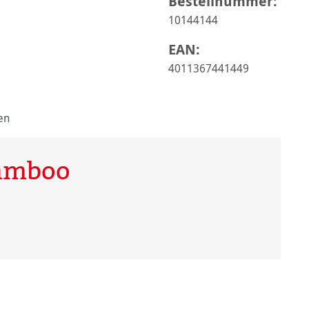
Bestellnummer:
10144144
EAN:
4011367441449
en
Bamboo