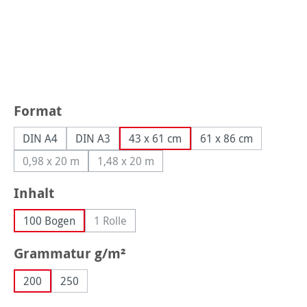
auswählen
Format
DIN A4
DIN A3
43 x 61 cm
61 x 86 cm
0,98 x 20 m
1,48 x 20 m
(Diese Option ist zurzeit nicht verfügbar.)
(Diese Option ist zurzeit nicht verfügbar.)
auswählen
Inhalt
100 Bogen
1 Rolle
(Diese Option ist zurzeit nicht verfügbar.)
auswählen
Grammatur g/m²
200
250