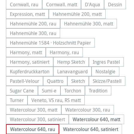
Cornwall, rau
Cornwall. matt
D'Aqua
Dessin
(Diese Option ist zurzeit nicht verfügbar.)
(Diese Option ist zurzeit nicht verfügb
(Diese Option ist zurz
(Diese Opt
Expression, matt
Hahnemühle 200, matt
(Diese Option ist zurzeit nicht verfügbar.)
(Diese Option ist zurzeit nicht
Hahnemühle 200, rau
Hahnemühle 300, matt
(Diese Option ist zurzeit nicht verfügbar.)
(Diese Option ist zurzeit
Hahnemühle 300, rau
(Diese Option ist zurzeit nicht verfügbar.)
Hahnemühle 1584 · Holzschnitt Papier
(Diese Option ist zurzeit nicht verfügbar.)
Harmony, matt
Harmony, rau
(Diese Option ist zurzeit nicht verfügbar.)
(Diese Option ist zurzeit nicht verfüg
Harmony, satiniert
Hemp Sketch
Ingres Pastel
(Diese Option ist zurzeit nicht verfügbar.)
(Diese Option ist zurzeit nicht ve
(Diese Option i
Kupferdruckkarton
Lanavanguard
Nostalgie
(Diese Option ist zurzeit nicht verfügbar.)
(Diese Option ist zurzeit nicht ve
(Diese Option i
Pastell-Velour
Quattro
Sketch
Skizze/Pastell
(Diese Option ist zurzeit nicht verfügbar.)
(Diese Option ist zurzeit nicht verfügbar.)
(Diese Option ist zurzeit nich
(Diese Option i
Sugar Cane
Sumi-e
Torchon
Tradition
(Diese Option ist zurzeit nicht verfügbar.)
(Diese Option ist zurzeit nicht verfügbar.)
(Diese Option ist zurzeit nicht v
(Diese Option ist z
Turner
Veneto, VS rau, RS matt
(Diese Option ist zurzeit nicht verfügbar.)
(Diese Option ist zurzeit nicht verfügbar.)
Watercolour 300, matt
Watercolour 300, rau
(Diese Option ist zurzeit nicht verfügbar.)
(Diese Option ist zurzeit
Watercolour 300, satiniert
Watercolour 640, matt
(Diese Option ist zurzeit nicht verfügbar.)
Watercolour 640, rau
Watercolour 640, satiniert