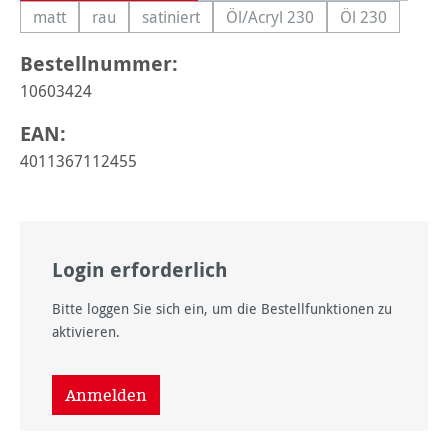
matt
rau
satiniert
Öl/Acryl 230
Öl 230
(Diese Option ist zurzeit nicht verfügbar.)
(Diese Option ist zurzeit nicht verfügbar.)
(Diese Option ist zurzeit nicht verfügbar.)
(Diese Option ist zurzeit nic
(Diese Option 
Bestellnummer:
10603424
EAN:
4011367112455
Login erforderlich
Bitte loggen Sie sich ein, um die Bestellfunktionen zu
aktivieren.
Anmelden