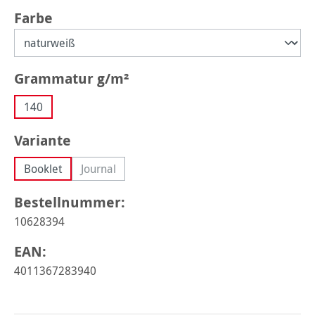
auswählen
Farbe
auswählen
Grammatur g/m²
140
auswählen
Variante
Booklet
Journal
(Diese Option ist zurzeit nicht verfügbar.)
Bestellnummer:
10628394
EAN:
4011367283940