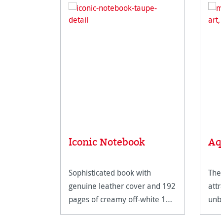
Iconic Notebook
Aq
Sophisticated book with
The
genuine leather cover and 192
att
pages of creamy off-white 100
unb
gsm paper.