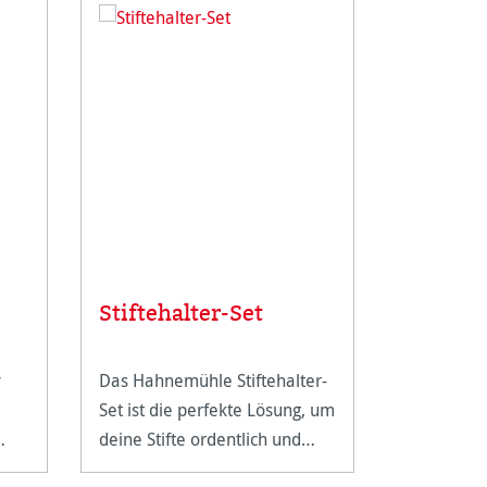
Stiftehalter-Set
Skizze
y
Das Hahnemühle Stiftehalter-
A natural 
Set ist die perfekte Lösung, um
sketchbook
deine Stifte ordentlich und
cover.
griffbereit zu halten.