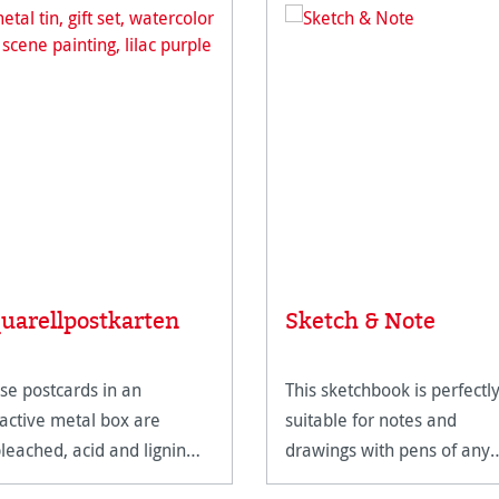
uarellpostkarten
Sketch & Note
se postcards in an
This sketchbook is perfectl
ractive metal box are
suitable for notes and
leached, acid and lignin
drawings with pens of any
free and age resistant.
kind.