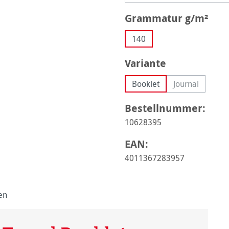
aus
Grammatur g/m²
140
auswählen
Variante
Booklet
Journal
(Diese Option 
Bestellnummer:
10628395
EAN:
4011367283957
en