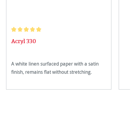
Note moyenne de 5 sur 5 étoiles
Acryl 330
A white linen surfaced paper with a satin
finish, remains flat without stretching.