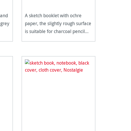
 and
A sketch booklet with ochre
 grey
paper, the slightly rough surface
is suitable for charcoal pencil
and chalk.