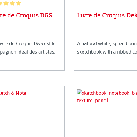
 moyenne de 5 sur 5 étoiles
vre de Croquis D&S
Livre de Croquis De
ivre de Croquis D&S est le
A natural white, spiral bou
agnon idéal des artistes.
sketchbook with a ribbed co