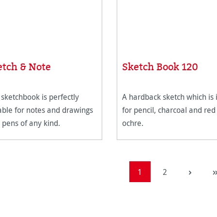
etch & Note
Sketch Book 120
 sketchbook is perfectly
A hardback sketch which is 
able for notes and drawings
for pencil, charcoal and red
 pens of any kind.
ochre.
Page
Page
1
2