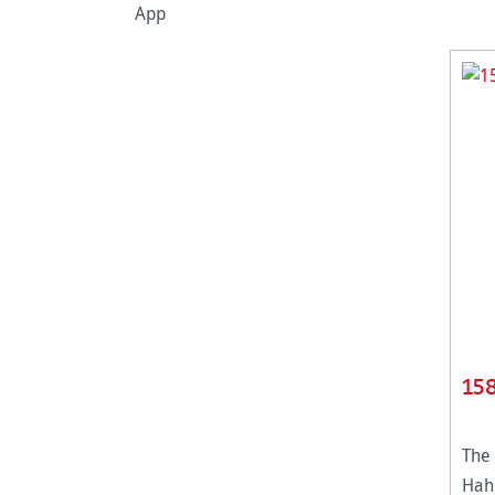
App
15
The 
Hah