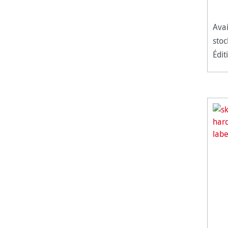
Avai
stocks last.
Édit
de croquis.
au passé. Ce
Nost
n'es