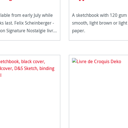
lable from early July while
A sketchbook with 120 gsm
 Felix Scheinberger -
smooth, light brown or light
ion Signature Nostalgie livre
paper.
 L'ennui appartient
 livre de croquis
algie en édition limitée
t pas une scène calme