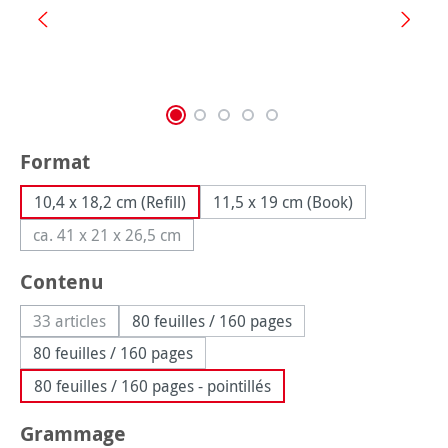
Sélectionnez
Format
10,4 x 18,2 cm (Refill)
11,5 x 19 cm (Book)
ca. 41 x 21 x 26,5 cm
(Cette option n'est pas disponible pour le moment.)
Sélectionnez
Contenu
33 articles
80 feuilles / 160 pages
(Cette option n'est pas disponible pour le moment.)
80 feuilles / 160 pages
80 feuilles / 160 pages - pointillés
Sélectionnez
Grammage