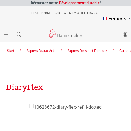
Découvrez notre
Développement durable
!
PLATEFORME B2B HAHNEMÜHLE FRANCE
Francais
Start
Papiers Beaux-Arts
Papiers Dessin et Esquisse
Carnets
DiaryFlex
Ignorer la galerie d'images