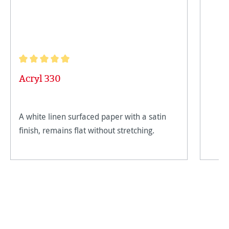
Note moyenne de 5 sur 5 étoiles
Acryl 330
A white linen surfaced paper with a satin
finish, remains flat without stretching.