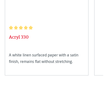
Note moyenne de 5 sur 5 étoiles
Acryl 330
A white linen surfaced paper with a satin
finish, remains flat without stretching.