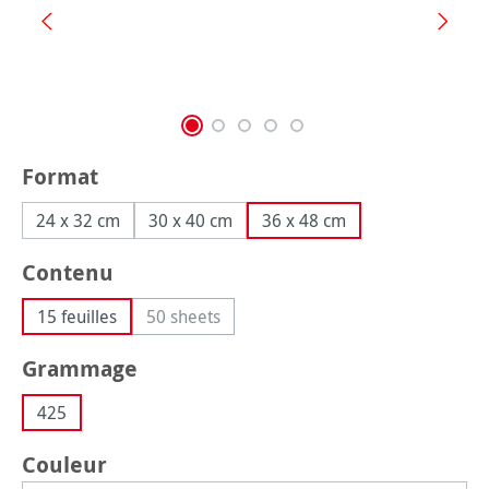
Sélectionnez
Format
24 x 32 cm
30 x 40 cm
36 x 48 cm
Sélectionnez
Contenu
15 feuilles
50 sheets
(Cette option n'est pas disponible pour le 
Sélectionnez
Grammage
425
Sélectionnez
Couleur