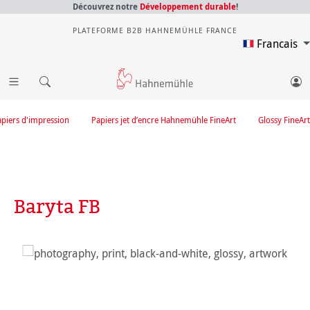
Découvrez notre
Développement durable
!
PLATEFORME B2B HAHNEMÜHLE FRANCE
Francais
apiers d'impression
Papiers jet d’encre Hahnemühle FineArt
Glossy FineArt
Baryta FB
Ignorer la galerie d'images