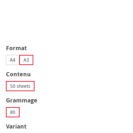
Sélectionnez
Format
A4
A3
Sélectionnez
Contenu
50 sheets
Sélectionnez
Grammage
80
Sélectionnez
Variant