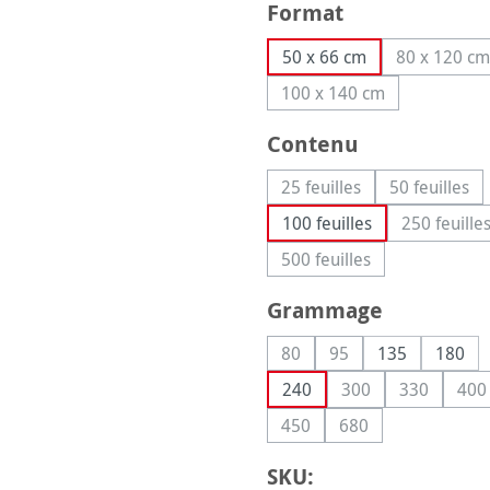
Sélectionnez
Format
50 x 66 cm
80 x 120 cm
(Cette
100 x 140 cm
(Cette option n'est pa
Sélectionnez
Contenu
25 feuilles
50 feuilles
(Cette option n'est pas 
(Cette o
100 feuilles
250 feuille
(Cette
500 feuilles
(Cette option n'est pas
Sélectionnez
Grammage
80
95
135
180
(Cette option n'est pas disp
(Cette option n'est p
240
300
330
400
(Cette option n'est
(Cette opti
(C
450
680
(Cette option n'est pas dis
(Cette option n'est
SKU: