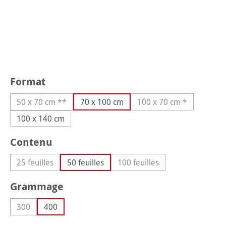
Sélectionnez
Format
50 x 70 cm **
70 x 100 cm
100 x 70 cm *
(Cette option n'est pas disponible pour le moment.)
(Cette option n'est
100 x 140 cm
Sélectionnez
Contenu
25 feuilles
50 feuilles
100 feuilles
(Cette option n'est pas disponible pour le moment.)
(Cette option n'est pas dis
Sélectionnez
Grammage
300
400
(Cette option n'est pas disponible pour le moment.)