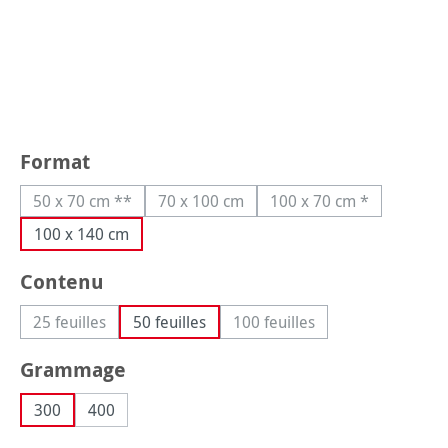
Sélectionnez
Format
50 x 70 cm **
70 x 100 cm
100 x 70 cm *
(Cette option n'est pas disponible pour le moment.)
(Cette option n'est pas disponible pou
(Cette option n'est 
100 x 140 cm
Sélectionnez
Contenu
25 feuilles
50 feuilles
100 feuilles
(Cette option n'est pas disponible pour le moment.)
(Cette option n'est pas dis
Sélectionnez
Grammage
300
400