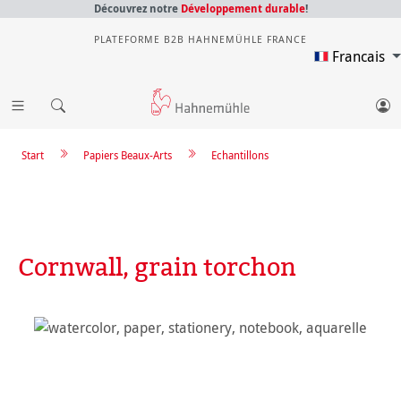
Découvrez notre
Développement durable
!
PLATEFORME B2B HAHNEMÜHLE FRANCE
Francais
Start
Papiers Beaux-Arts
Echantillons
Cornwall, grain torchon
Ignorer la galerie d'images