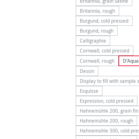
Britannia, grain satiné
(Cette option n'e
Britannia, rough
(Cette option n'est p
Burgund, cold pressed
(Cette option n'e
Burgund, rough
(Cette option n'est p
Calligraphie
(Cette option n'est pas
Cornwall, cold pressed
(Cette option n'e
Cornwall, rough
D'Aqua
(Cette option n'est p
Dessin
(Cette option n'est pas di
Display to fill with sample
(C
Esquisse
(Cette option n'est pas d
Expression, cold pressed
(Cette option n'
Hahnemühle 200, grain fin
(Cette option n
Hahnemühle 200, rough
(Cette option n'
Hahnemühle 300, cold pre
(Cette optio