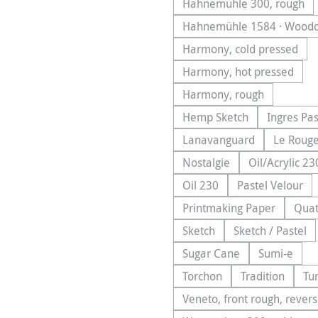
Hahnemühle 300, rough
(Cette option n'
Hahnemühle 1584 · Woodc
(Cette opt
Harmony, cold pressed
(Cette option n'e
Harmony, hot pressed
(Cette option n'e
Harmony, rough
(Cette option n'est 
Hemp Sketch
Ingres Pas
(Cette option n'est pa
(Cet
Lanavanguard
Le Roug
(Cette option n'est p
(Cet
Nostalgie
Oil/Acrylic 23
(Cette option n'est pas 
(Cette 
Oil 230
Pastel Velour
(Cette option n'est pas d
(Cette opt
Printmaking Paper
Quat
(Cette option n'est
(
Sketch
Sketch / Pastel
(Cette option n'est pas di
(Cette opt
Sugar Cane
Sumi-e
(Cette option n'est pas
(Cette op
Torchon
Tradition
Tu
(Cette option n'est pas d
(Cette optio
Veneto, front rough, rever
(Cette 