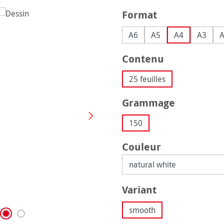
Sélectionnez
Format
A6
A5
A4
A3
Sélectionnez
Contenu
25 feuilles
Sélectionnez
Grammage
150
Sélectionnez
Couleur
Sélectionnez
Variant
smooth