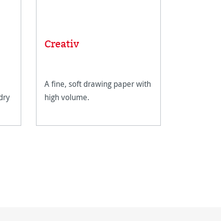
Artist 
Creativ
pencils
A fine, soft drawing paper with
The Hahne
 dry
high volume.
Sketching 
grades can
drawing an
format des
details an
shading. Th
shimmerin
light grey 