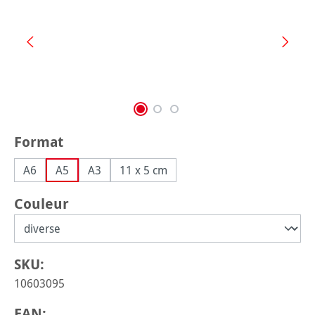
Sélectionnez
Format
A6
A5
A3
11 x 5 cm
Sélectionnez
Couleur
SKU:
10603095
EAN: