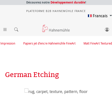
Découvrez notre
Développement durable
!
PLATEFORME B2B HAHNEMÜHLE FRANCE
Francais
'impression
Papiers jet d’encre Hahnemühle FineArt
Matt FineArt Textured
German Etching
Ignorer la galerie d'images