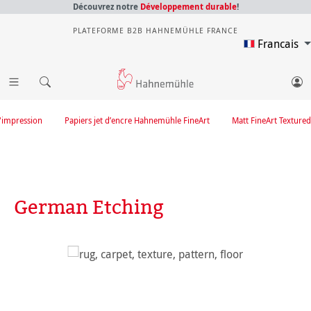
Découvrez notre
Développement durable
!
PLATEFORME B2B HAHNEMÜHLE FRANCE
Francais
'impression
Papiers jet d’encre Hahnemühle FineArt
Matt FineArt Textured
German Etching
Ignorer la galerie d'images