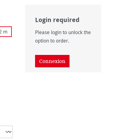
Login required
onible pour le moment.)
as disponible pour le moment.)
 n'est pas disponible pour le moment.)
 option n'est pas disponible pour le moment.)
12 m
Please login to unlock the
as disponible pour le moment.)
option to order.
Connexion
disponible pour le moment.)