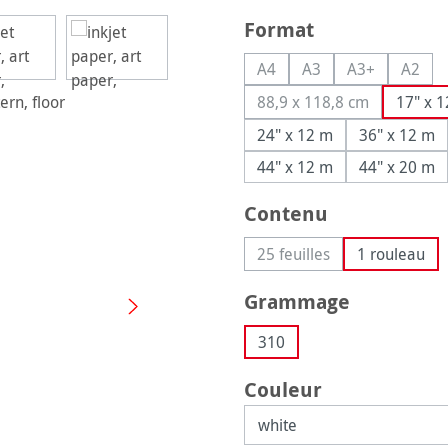
Sélectionnez
Format
A4
A3
A3+
A2
(Cette option n'est pas disp
(Cette option n'est p
(Cette option
(Cette
88,9 x 118,8 cm
17" x 
(Cette option n'est p
24" x 12 m
36" x 12 m
44" x 12 m
44" x 20 m
Sélectionnez
Contenu
25 feuilles
1 rouleau
(Cette option n'est pas 
Sélectionnez
Grammage
310
Sélectionnez
Couleur