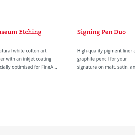
seum Etching
Signing Pen Duo
atural white cotton art
High-quality pigment liner
er with an inkjet coating
graphite pencil for your
cially optimised for FineArt
signature on matt, satin, a
ting.
high-gloss paper surfaces.