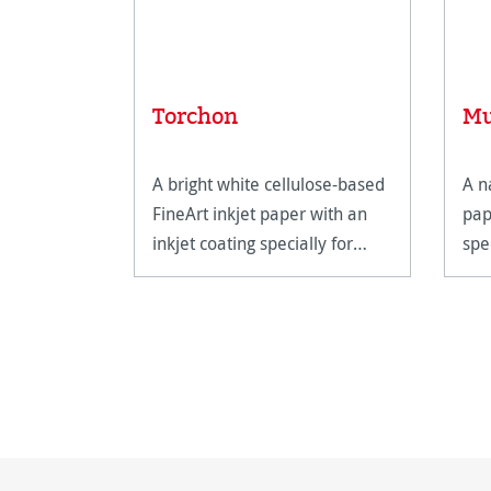
Torchon
Mu
A bright white cellulose-based
A n
FineArt inkjet paper with an
pap
inkjet coating specially for
spe
FineArt applications.
prin