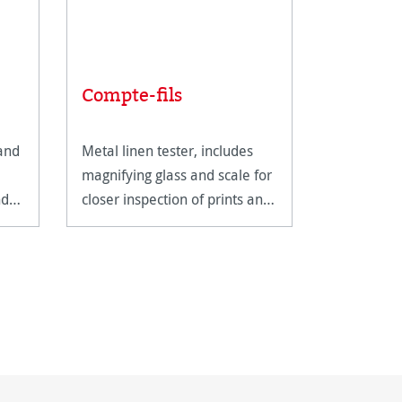
Compte-fils
Albrech
 and
Metal linen tester, includes
A genuine
magnifying glass and scale for
with a cla
nd
closer inspection of prints and
structure.
artwork.