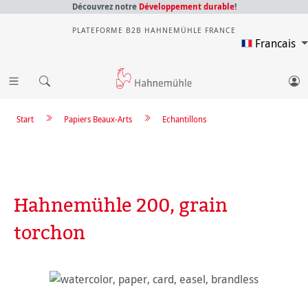
Découvrez notre
Développement durable
!
PLATEFORME B2B HAHNEMÜHLE FRANCE
Francais
Start
Papiers Beaux-Arts
Echantillons
Hahnemühle 200, grain
torchon
Ignorer la galerie d'images