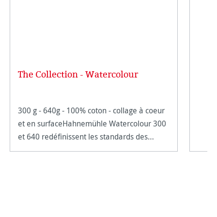
The Collection - Watercolour
300 g - 640g - 100% coton - collage à coeur
et en surfaceHahnemühle Watercolour 300
et 640 redéfinissent les standards des
papiers aquarelles de qualité. Une variété
de coton soigneusement choisie offre des
fibres e