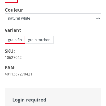
Sélectionnez
Couleur
Sélectionnez
Variant
grain fin
grain torchon
SKU:
10627042
EAN:
4011367270421
Login required