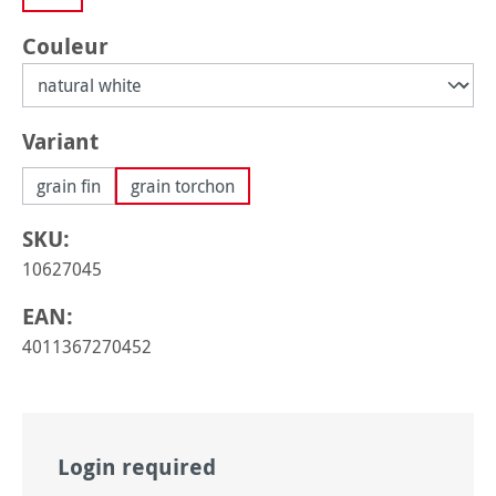
Sélectionnez
Couleur
Sélectionnez
Variant
grain fin
grain torchon
SKU:
10627045
EAN:
4011367270452
Login required