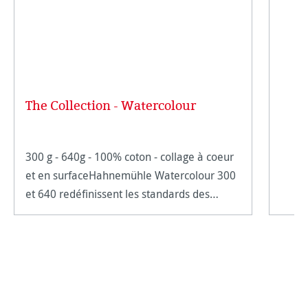
The Collection - Watercolour
300 g - 640g - 100% coton - collage à coeur
et en surfaceHahnemühle Watercolour 300
et 640 redéfinissent les standards des
papiers aquarelles de qualité. Une variété
de coton soigneusement choisie offre des
fibres e